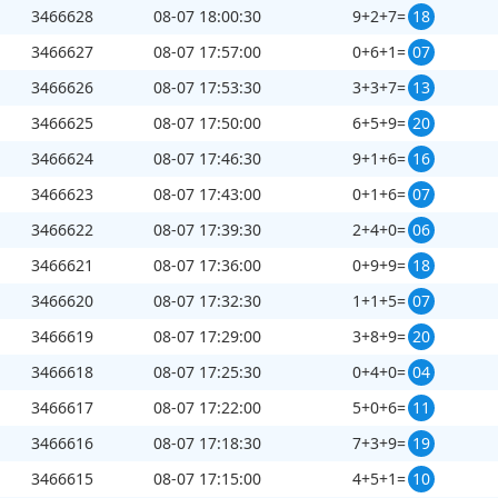
3466628
08-07 18:00:30
9+2+7=
18
3466627
08-07 17:57:00
0+6+1=
07
3466626
08-07 17:53:30
3+3+7=
13
3466625
08-07 17:50:00
6+5+9=
20
3466624
08-07 17:46:30
9+1+6=
16
3466623
08-07 17:43:00
0+1+6=
07
3466622
08-07 17:39:30
2+4+0=
06
3466621
08-07 17:36:00
0+9+9=
18
3466620
08-07 17:32:30
1+1+5=
07
3466619
08-07 17:29:00
3+8+9=
20
3466618
08-07 17:25:30
0+4+0=
04
3466617
08-07 17:22:00
5+0+6=
11
3466616
08-07 17:18:30
7+3+9=
19
3466615
08-07 17:15:00
4+5+1=
10